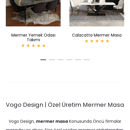
Mermer Yemek Odası
Calacatta Mermer Masa
Takımı
5
üzerind
5
en
üzerind
5.00
en
oy aldı
5.00
oy aldı
Vogo Design | Özel Üretim Mermer Masa
Vogo Design,
mermer masa
Konusunda Öncü firmalar