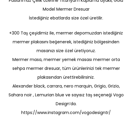
Paslanmaz Çelik Üzerine Titanyum Kaplama ayaklı, Gold
Model Mermer Dresuar
İstediğiniz ebatlarda size özel üretilir.
+300 Taş çeşidimiz ile, mermer depomuzdan istediğiniz
mermer plakasını beğenerek, istediğiniz bölgesinden
masanızı size özel üretiyoruz.
Mermer masa, mermer yemek masası mermer orta
sehpa mermer dresuar, tüm ürünlerinizi tek mermer
plakasından ürettirebilirsiniz.
Alexander black, carrara, nero marquin, Grigio, Grizio,
Sahara noir , Lemurian blue ve sayısız taş seçeneği
Vogo
Design
’da.
https://www.instagram.com/vogodesigntr/