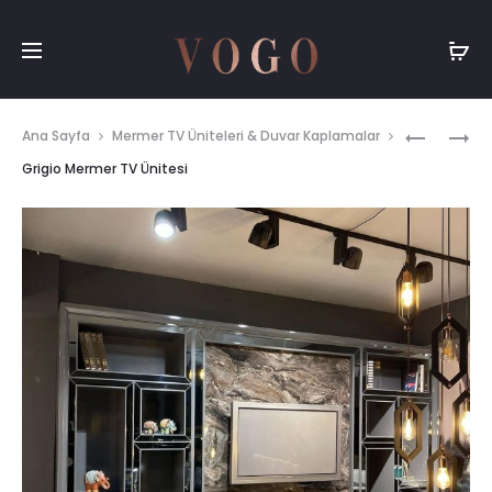
Prod
NERO
MERMER
Ana Sayfa
Mermer TV Üniteleri & Duvar Kaplamalar
PICASSO
TV
navig
Grigio Mermer TV Ünitesi
BOOKMA
ÜNITESI
|
MERMER
DUVAR
KAPLAMA