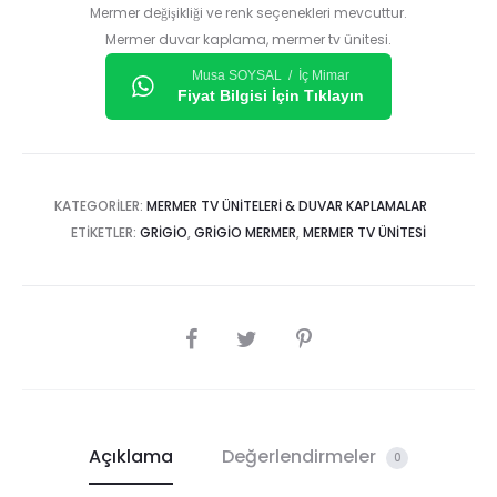
Mermer değişikliği ve renk seçenekleri mevcuttur.
Mermer duvar kaplama, mermer tv ünitesi.
Musa SOYSAL / İç Mimar
Fiyat Bilgisi İçin Tıklayın
KATEGORILER:
MERMER TV ÜNITELERI & DUVAR KAPLAMALAR
ETIKETLER:
GRIGIO
,
GRIGIO MERMER
,
MERMER TV ÜNITESI
SHARE
Açıklama
Değerlendirmeler
0