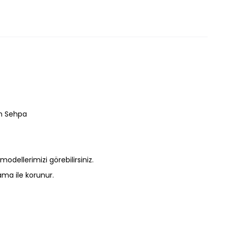
on Sehpa
odellerimizi görebilirsiniz.
ma ile korunur.