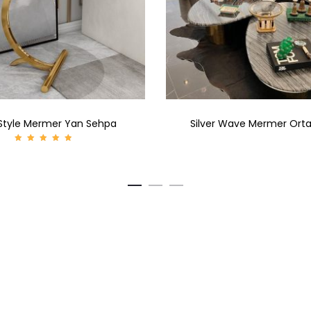
Style Mermer Yan Sehpa
Silver Wave Mermer Ort
5
üzerind
en
5.00
oy aldı