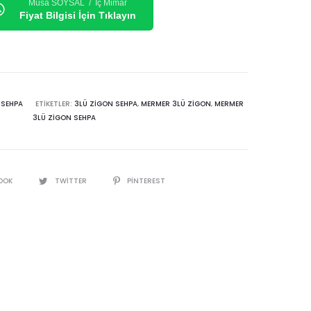
Musa SOYSAL / İç Mimar
Fiyat Bilgisi İçin Tıklayın
 SEHPA
ETIKETLER:
3LÜ ZIGON SEHPA
,
MERMER 3LÜ ZIGON
,
MERMER
3LÜ ZIGON SEHPA
OOK
TWITTER
PINTEREST