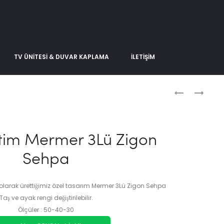
TV ÜNITESI & DUVAR KAPLAMA
İLETIŞIM
Produc
ŞÖMINELI
GRIGIO
MERMER
MERMER
naviga
ORTA
ORTA
SEHPA
SEHPA
tim Mermer 3Lü Zigon
Sehpa
olarak ürettiğimiz özel tasarım Mermer 3Lü Zigon Sehpa
Taş ve ayak rengi değiştirilebilir.
Ölçüler : 50-40-30