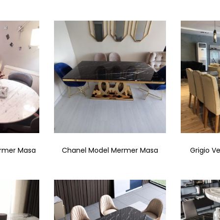
5
üzerind
en
5.00
oy aldı
ermer Masa
Chanel Model Mermer Masa
Grigio V