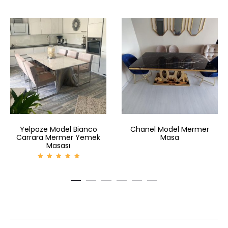
Yelpaze Model Bianco
Chanel Model Mermer
Carrara Mermer Yemek
Masa
Masası
5
üzerind
en
5.00
oy aldı