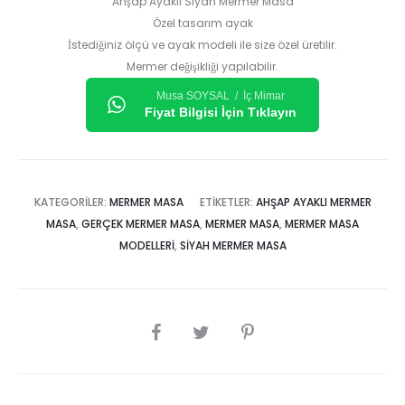
Ahşap Ayaklı Siyah Mermer Masa
Özel tasarım ayak
İstediğiniz ölçü ve ayak modeli ile size özel üretilir.
Mermer değişikliği yapılabilir.
Musa SOYSAL / İç Mimar
Fiyat Bilgisi İçin Tıklayın
KATEGORILER:
MERMER MASA
ETIKETLER:
AHŞAP AYAKLI MERMER
MASA
,
GERÇEK MERMER MASA
,
MERMER MASA
,
MERMER MASA
MODELLERI
,
SIYAH MERMER MASA
SHARE