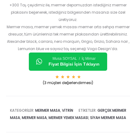
+300 Taş çeşidimiz ile, mermer depomuzdan istediğiniz mermer
plakasını beğenerek, istediğiniz bölgeisnden masanızı size özel
üretiyoruz.
Mermer masa, mermer yemek masası mermer orta sehpa mermer
dresuar, tüm ürünlerinizi tek mermer plakasından ürettirebilirsiniz.
Alexander black, carrara, nero marquin, Grigio, Grizio, Sahara noir ,
Lemurian blue ve sayısız taş seçeneği Vogo Design’da.
Musa SOYSAL / İç Mimar
Fiyat Bilgisi İçin Tıklayın
3
müşteri
(
3
müşteri değerlendirmesi)
puanına
dayanar
ak 5
üzerind
en
5.00
puan
aldı
KATEGORILER:
MERMER MASA
,
VITRIN
ETIKETLER:
GERÇEK MERMER
MASA
,
MERMER MASA
,
MERMER YEMEK MASASI
,
SIYAH MERMER MASA