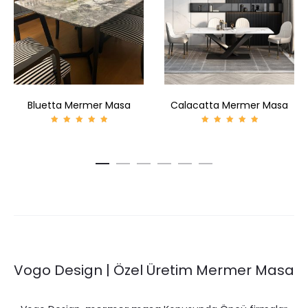
Bluetta Mermer Masa
Calacatta Mermer Masa
5
5
üzerind
üzerind
en
en
5.00
5.00
oy aldı
oy aldı
Vogo Design | Özel Üretim Mermer Masa